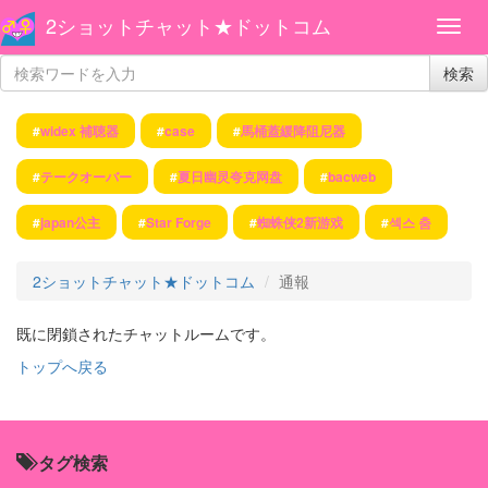
2ショットチャット★ドットコム
検索
#
widex 補聴器
#
case
#
馬桶蓋緩降阻尼器
#
テークオーバー
#
夏日幽灵夸克网盘
#
bacweb
#
japan公主
#
Star Forge
#
蜘蛛侠2新游戏
#
섹스 춤
2ショットチャット★ドットコム
通報
既に閉鎖されたチャットルームです。
トップへ戻る
タグ検索