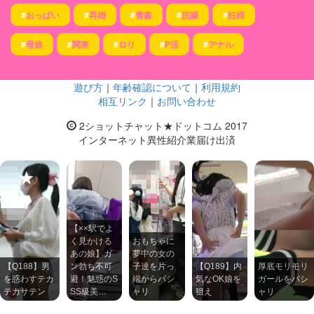
#
おっぱい
#
再婚
#
青森
#
浣腸
#
妊婦
#
母娘
#
関東
#
ロリ
#
P活
#
アナル
遊び方
｜
年齢確認について
｜
利用規約
相互リンク
｜
お問い合わせ
2ショットチャット★ドットコム 2017
インターネット異性紹介業届け出済
【××駅でよ
く見かける
おもちゃに
あの娘】ガ
夢中の女の
【Q188】男
ン勃ち不可
子達を片っ
【Q189】内
厚底モリモリ
を惑わすテカ
避！魅惑のS
端からパシ
気なOK娘を
ガールをパシ
テカサテン
SS級美…
ャリ
狙え
ャリ