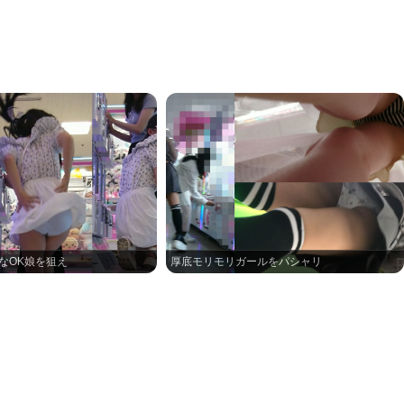
気なOK娘を狙え
厚底モリモリガールをパシャリ