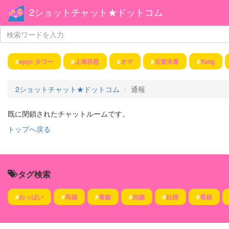
2ショットチャット★ドットコム
#
epyc タワー
#
上海存思
#
オマ
#
古賀末喜
#
Yung
2ショットチャット★ドットコム
通報
既に閉鎖されたチャットルームです。
トップへ戻る
タグ検索
#
おっぱい
#
再婚
#
青森
#
浣腸
#
妊婦
#
母娘