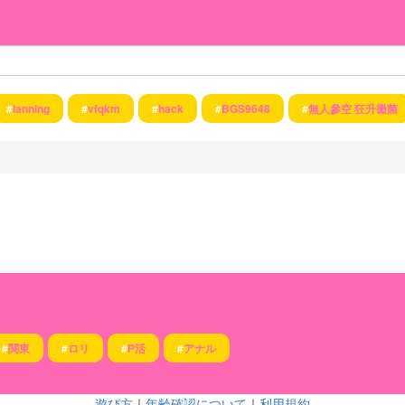
#
lanning
#
vfqkm
#
hack
#
BGS9648
#
無人參空 狂升黴菌
#
関東
#
ロリ
#
P活
#
アナル
遊び方
｜
年齢確認について
｜
利用規約