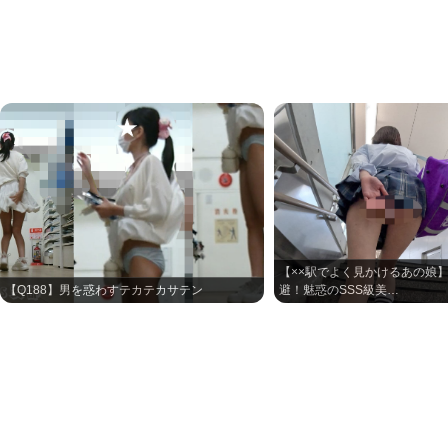
【××駅でよく見かけるあの娘
【Q188】男を惑わすテカテカサテン
避！魅惑のSSS級美…