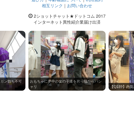
相互リンク
｜
お問い合わせ
2ショットチャット★ドットコム 2017
インターネット異性紹介業届け出済
】ガン勃ち不可
おもちゃに夢中の女の子達を片っ端からパシ
ャリ
【Q189】内