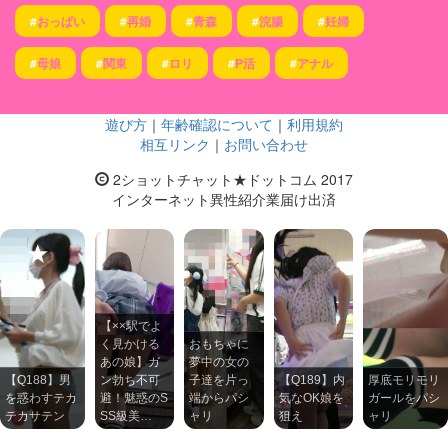
#
おっぱい
#
再婚
#
青森
#
浣腸
#
妊婦
#
母娘
#
関東
#
ロリ
#
P活
#
アナル
遊び方
｜
年齢確認について
｜
利用規約
相互リンク
｜
お問い合わせ
2ショットチャット★ドットコム 2017
インターネット異性紹介業届け出済
【××駅でよ
く見かける
おもちゃに
あの娘】ガ
夢中の女の
【Q188】男
ン勃ち不可
子達を片っ
【Q189】内
厚底モリモリ
を惑わすテカ
避！魅惑のS
端からパシ
気なOK娘を
ガールをパシ
テカサテン
SS級美…
ャリ
狙え
ャリ