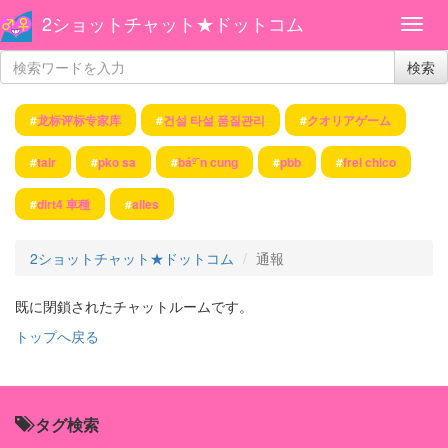
2ショットチャット★ドットコム
検索
#
龙标评标专家库
#
건설 타설 품질관리
#
クオリアゲーム
#
tair
#
pko sa
#
báº¯n cung
#
pbb
#
frei chico
#
dirt4 車種
#
alles
2ショットチャット★ドットコム
通報
既に閉鎖されたチャットルームです。
トップへ戻る
タグ検索