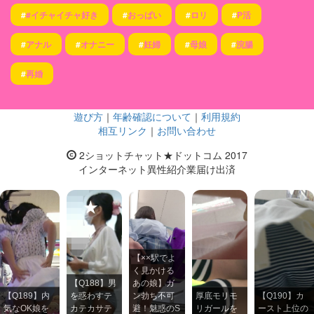
#
#イチャイチャ好き
#
おっぱい
#
ロリ
#
P活
#
アナル
#
オナニー
#
妊婦
#
母娘
#
浣腸
#
再婚
遊び方
｜
年齢確認について
｜
利用規約
相互リンク
｜
お問い合わせ
2ショットチャット★ドットコム 2017
インターネット異性紹介業届け出済
【××駅でよ
く見かける
【Q188】男
あの娘】ガ
【Q189】内
を惑わすテ
ン勃ち不可
厚底モリモ
【Q190】カ
気なOK娘を
カテカサテ
避！魅惑のS
リガールを
ースト上位の