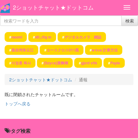
2ショットチャット★ドットコム
検索
#
naomi
#
d0;;/0g m
#
デジタルカメラ 雑誌
#
昌吉州朱云江
#
エースクロス011黒
#
w kva 計算方法
#
이정훈 목사
#
[Szyca]唐舞桐
#
gjxnf vftk
#
Papie
2ショットチャット★ドットコム
通報
既に閉鎖されたチャットルームです。
トップへ戻る
タグ検索