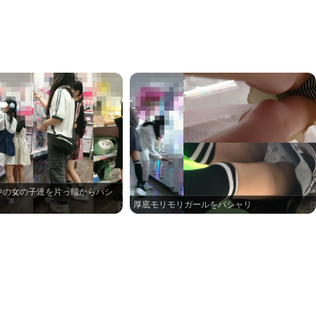
中の女の子達を片っ端からパシ
厚底モリモリガールをパシャリ