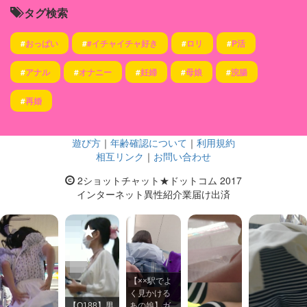
タグ検索
#
おっぱい
#
#イチャイチャ好き
#
ロリ
#
P活
#
アナル
#
オナニー
#
妊婦
#
母娘
#
浣腸
#
再婚
遊び方
｜
年齢確認について
｜
利用規約
相互リンク
｜
お問い合わせ
2ショットチャット★ドットコム 2017
インターネット異性紹介業届け出済
【××駅でよ
く見かける
【Q188】男
あの娘】ガ