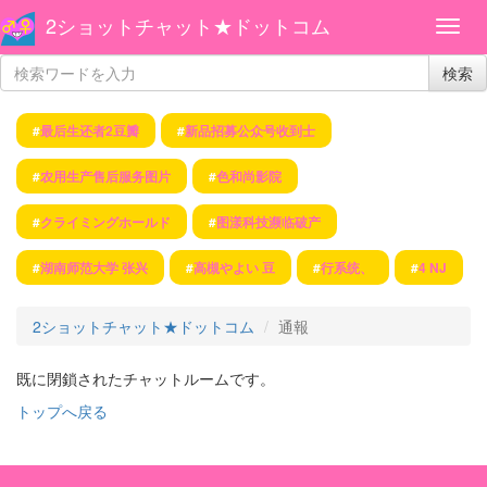
2ショットチャット★ドットコム
検索
#
最后生还者2豆瓣
#
新品招募公众号收到士
#
农用生产售后服务图片
#
色和尚影院
#
クライミングホールド
#
图漾科技濒临破产
#
湖南师范大学 张兴
#
高槻やよい 豆
#
行系统、
#
4 NJ
2ショットチャット★ドットコム
通報
既に閉鎖されたチャットルームです。
トップへ戻る