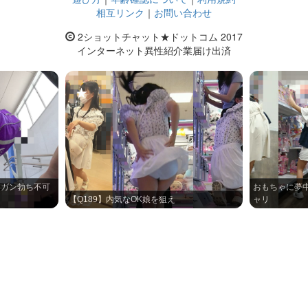
相互リンク
｜
お問い合わせ
2ショットチャット★ドットコム 2017
インターネット異性紹介業届け出済
】ガン勃ち不可
おもちゃに夢
【Q189】内気なOK娘を狙え
ャリ