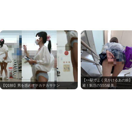
【××駅でよく見かけるあの娘
【Q188】男を惑わすテカテカサテン
避！魅惑のSSS級美…