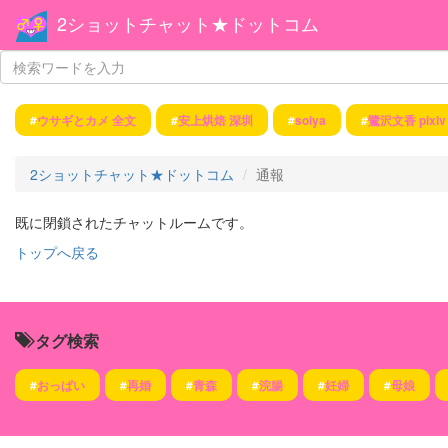
2ショットチャット★ドットコム
#
ウサギとカメ 全文
#
安上烘焙 深圳
#
soiya
#
鷺沢文香 pixiv
2ショットチャット★ドットコム
通報
既に閉鎖されたチャットルームです。
トップへ戻る
タグ検索
#
おっぱい
#
再婚
#
青森
#
浣腸
#
妊婦
#
母娘