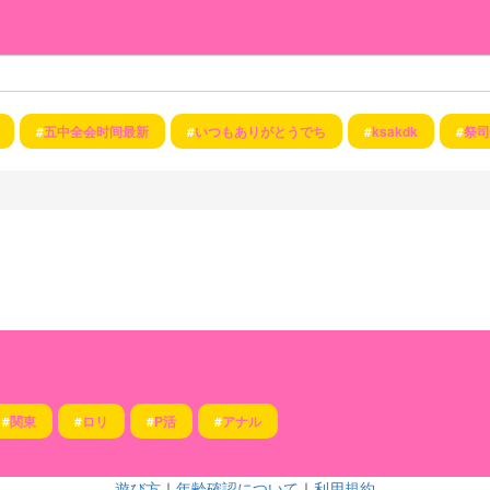
#
五中全会时间最新
#
いつもありがとうでち
#
ksakdk
#
祭司
#
関東
#
ロリ
#
P活
#
アナル
遊び方
｜
年齢確認について
｜
利用規約