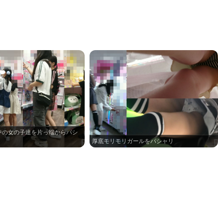
中の女の子達を片っ端からパシ
厚底モリモリガールをパシャリ