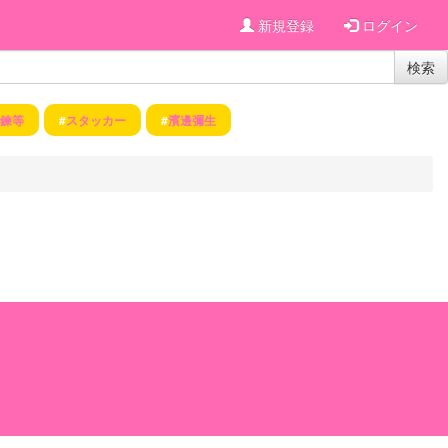
新規登録
ログイン
検索
鍊等
#
スタッカー
#
濱邊彌生