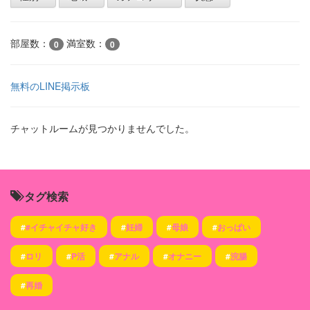
部屋数：
満室数：
0
0
無料のLINE掲示板
チャットルームが見つかりませんでした。
タグ検索
#
#イチャイチャ好き
#
妊婦
#
母娘
#
おっぱい
#
ロリ
#
P活
#
アナル
#
オナニー
#
浣腸
#
再婚