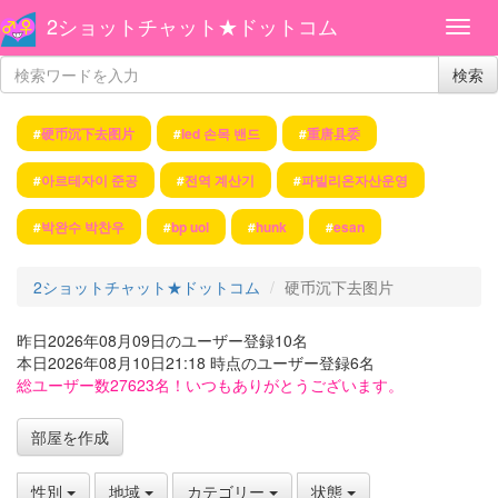
2ショットチャット★ドットコム
検索
#
硬币沉下去图片
#
led 손목 밴드
#
重唐县委
#
아르테자이 준공
#
전역 계산기
#
파빌리온자산운영
#
박완수 박찬우
#
bp uol
#
hunk
#
esan
2ショットチャット★ドットコム
硬币沉下去图片
昨日2026年08月09日のユーザー登録10名
本日2026年08月10日21:18 時点のユーザー登録6名
総ユーザー数27623名！いつもありがとうございます。
部屋を作成
性別
地域
カテゴリー
状態