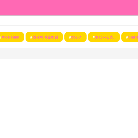
#
Mike Faist
#
성세아이들병원
#
29251
#
おじゃる丸..
#
Sta