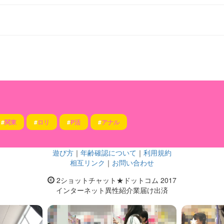
#
関東
#
ロリ
#
P活
#
アナル
遊び方
｜
年齢確認について
｜
利用規約
相互リンク
｜
お問い合わせ
2ショットチャット★ドットコム 2017
インターネット異性紹介業届け出済