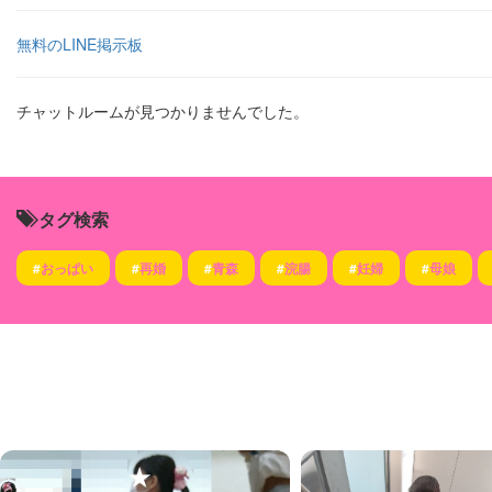
無料のLINE掲示板
チャットルームが見つかりませんでした。
タグ検索
#
おっぱい
#
再婚
#
青森
#
浣腸
#
妊婦
#
母娘