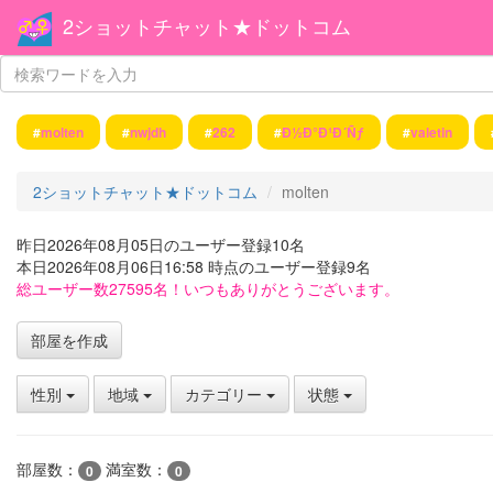
2ショットチャット★ドットコム
#
molten
#
nwjdh
#
262
#
Ð½Ð°Ð¹Ð´Ñƒ
#
valetin
2ショットチャット★ドットコム
molten
昨日2026年08月05日のユーザー登録10名
本日2026年08月06日16:58 時点のユーザー登録9名
総ユーザー数27595名！いつもありがとうございます。
部屋を作成
性別
地域
カテゴリー
状態
部屋数：
満室数：
0
0