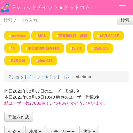
2ショットチャット★ドットコム
検索
#
sterimer
#
MSA
#
家電量販店 就職
#
ASR-6805E
#
1?
#
字节跳动和知存科技
#
[3:-1]
#
glwstock
#
KLRO16
#
pfes-085
2ショットチャット★ドットコム
sterimer
昨日2026年08月07日のユーザー登録5名
本日2026年08月08日19:49 時点のユーザー登録3名
総ユーザー数27606名！いつもありがとうございます。
部屋を作成
性別
地域
カテゴリー
状態