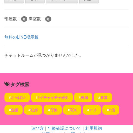
部屋数：
満室数：
0
0
無料のLINE掲示板
チャットルームが見つかりませんでした。
タグ検索
#
おっぱい
#
#イチャイチャ好き
#
再婚
#
青森
#
浣腸
#
妊婦
#
母娘
#
関東
#
ロリ
#
P活
遊び方
｜
年齢確認について
｜
利用規約